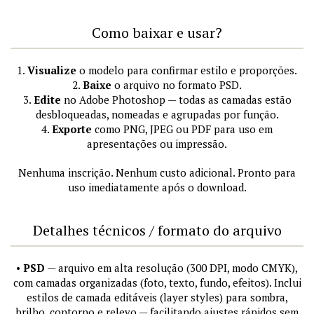
Como baixar e usar?
1.
Visualize
o modelo para confirmar estilo e proporções.
2.
Baixe
o arquivo no formato PSD.
3.
Edite
no Adobe Photoshop — todas as camadas estão
desbloqueadas, nomeadas e agrupadas por função.
4.
Exporte
como PNG, JPEG ou PDF para uso em
apresentações ou impressão.
Nenhuma inscrição. Nenhum custo adicional. Pronto para
uso imediatamente após o download.
Detalhes técnicos / formato do arquivo
•
PSD
— arquivo em alta resolução (300 DPI, modo CMYK),
com camadas organizadas (foto, texto, fundo, efeitos). Inclui
estilos de camada editáveis (layer styles) para sombra,
brilho, contorno e relevo — facilitando ajustes rápidos sem