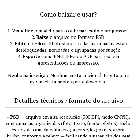
Como baixar e usar?
1.
Visualize
o modelo para confirmar estilo e proporções.
2.
Baixe
o arquivo no formato PSD.
3.
Edite
no Adobe Photoshop — todas as camadas estão
desbloqueadas, nomeadas e agrupadas por função.
4.
Exporte
como PNG, JPEG ou PDF para uso em
apresentações ou impressão.
Nenhuma inscrição. Nenhum custo adicional. Pronto para
uso imediatamente após o download.
Detalhes técnicos / formato do arquivo
•
PSD
— arquivo em alta resolução (300 DPI, modo CMYK),
com camadas organizadas (foto, texto, fundo, efeitos). Inclui
estilos de camada editáveis (layer styles) para sombra,
brilho, contorno e relevo — facilitando ajustes rápidos sem