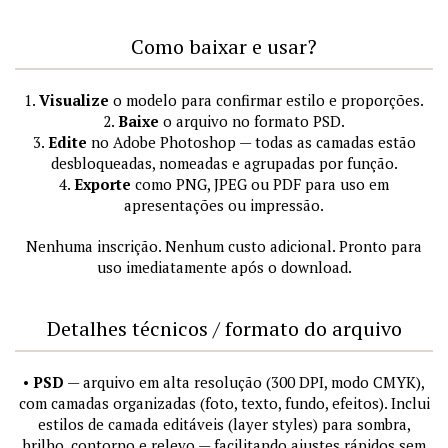
Como baixar e usar?
1.
Visualize
o modelo para confirmar estilo e proporções.
2.
Baixe
o arquivo no formato PSD.
3.
Edite
no Adobe Photoshop — todas as camadas estão
desbloqueadas, nomeadas e agrupadas por função.
4.
Exporte
como PNG, JPEG ou PDF para uso em
apresentações ou impressão.
Nenhuma inscrição. Nenhum custo adicional. Pronto para
uso imediatamente após o download.
Detalhes técnicos / formato do arquivo
•
PSD
— arquivo em alta resolução (300 DPI, modo CMYK),
com camadas organizadas (foto, texto, fundo, efeitos). Inclui
estilos de camada editáveis (layer styles) para sombra,
brilho, contorno e relevo — facilitando ajustes rápidos sem