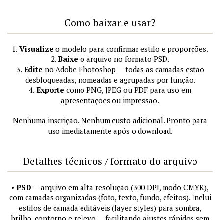
Como baixar e usar?
1.
Visualize
o modelo para confirmar estilo e proporções.
2.
Baixe
o arquivo no formato PSD.
3.
Edite
no Adobe Photoshop — todas as camadas estão
desbloqueadas, nomeadas e agrupadas por função.
4.
Exporte
como PNG, JPEG ou PDF para uso em
apresentações ou impressão.
Nenhuma inscrição. Nenhum custo adicional. Pronto para
uso imediatamente após o download.
Detalhes técnicos / formato do arquivo
•
PSD
— arquivo em alta resolução (300 DPI, modo CMYK),
com camadas organizadas (foto, texto, fundo, efeitos). Inclui
estilos de camada editáveis (layer styles) para sombra,
brilho, contorno e relevo — facilitando ajustes rápidos sem