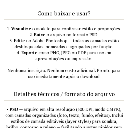
Como baixar e usar?
1.
Visualize
o modelo para confirmar estilo e proporções.
2.
Baixe
o arquivo no formato PSD.
3.
Edite
no Adobe Photoshop — todas as camadas estão
desbloqueadas, nomeadas e agrupadas por função.
4.
Exporte
como PNG, JPEG ou PDF para uso em
apresentações ou impressão.
Nenhuma inscrição. Nenhum custo adicional. Pronto para
uso imediatamente após o download.
Detalhes técnicos / formato do arquivo
•
PSD
— arquivo em alta resolução (300 DPI, modo CMYK),
com camadas organizadas (foto, texto, fundo, efeitos). Inclui
estilos de camada editáveis (layer styles) para sombra,
brilho, contorno e relevo — facilitando ajustes rápidos sem