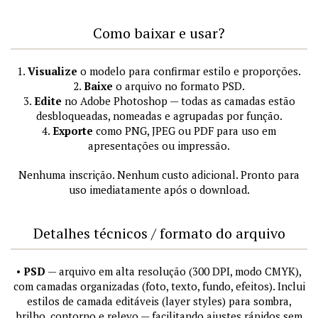
Como baixar e usar?
1.
Visualize
o modelo para confirmar estilo e proporções.
2.
Baixe
o arquivo no formato PSD.
3.
Edite
no Adobe Photoshop — todas as camadas estão
desbloqueadas, nomeadas e agrupadas por função.
4.
Exporte
como PNG, JPEG ou PDF para uso em
apresentações ou impressão.
Nenhuma inscrição. Nenhum custo adicional. Pronto para
uso imediatamente após o download.
Detalhes técnicos / formato do arquivo
•
PSD
— arquivo em alta resolução (300 DPI, modo CMYK),
com camadas organizadas (foto, texto, fundo, efeitos). Inclui
estilos de camada editáveis (layer styles) para sombra,
brilho, contorno e relevo — facilitando ajustes rápidos sem