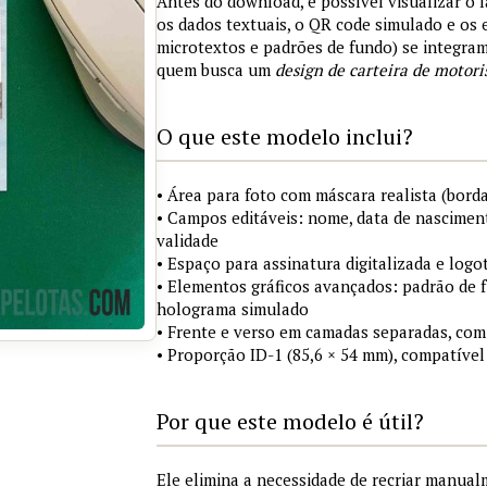
Antes do download, é possível visualizar o 
os dados textuais, o QR code simulado e os
microtextos e padrões de fundo) se integra
quem busca um
design de carteira de motori
O que este modelo inclui?
• Área para foto com máscara realista (borda
• Campos editáveis: nome, data de nasciment
validade
• Espaço para assinatura digitalizada e logo
• Elementos gráficos avançados: padrão de fu
holograma simulado
• Frente e verso em camadas separadas, com
• Proporção ID-1 (85,6 × 54 mm), compatível
Por que este modelo é útil?
Ele elimina a necessidade de recriar manua