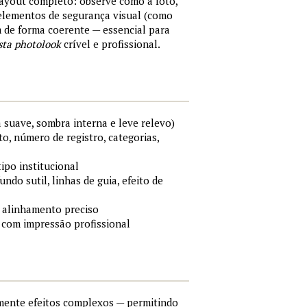
layout completo: observe como a foto,
 elementos de segurança visual (como
m de forma coerente — essencial para
sta photolook
crível e profissional.
 suave, sombra interna e leve relevo)
o, número de registro, categorias,
tipo institucional
ndo sutil, linhas de guia, efeito de
 alinhamento preciso
 com impressão profissional
lmente efeitos complexos — permitindo