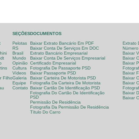
SEÇÕES
DOCUMENTOS
t
Pelotas
Baixar Extrato Bancário Em PDF
Extrato
RS
Baixar Conta De Serviços Em DOC
Número 
hini
Brasil
Extrato Bancário Empresarial
Baixar 
dt
Mundo
Baixar Conta De Serviços Empresarial
Baixar 
o
Opinião
Certificado Empresarial
Baixar 
tins
Cultura
Fotografia De Passaporte PSD
Fotogra
Vídeos
Baixar Passaporte PSD
Baixar 
 Filho
Galeria
Baixar Carteira De Motorista PSD
Baixar C
Equipe
Fotografia Da Carteira De Motorista
Baixar 
lau
Contato
Baixar Cartão De Identificação PSD
Fotogra
Fotografia Do Cartão De Identificação
Baixar 
PSD
Baixar 
Permissão De Residência
Fotografia Da Permissão De Residência
Título Do Carro