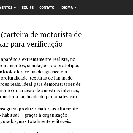
MENTOS
EQUIPE
CONTATO
IDIOMA
 (carteira de motorista de
xar para verificação
 aparência extremamente realista, no
treinamentos, simulações ou protótipos
tolook
oferece um design rico em
 profundidade, texturas de laminado
ões reais. Ideal para demonstrações de
amento ou criação de amostras internas,
rometer a facilidade de personalização.
nseguem produzir materiais altamente
habitual — graças à organização
igurados, mas totalmente editáveis.