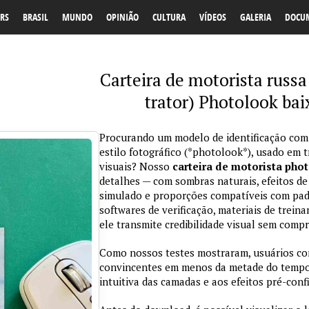
RS
BRASIL
MUNDO
OPINIÃO
CULTURA
VÍDEOS
GALERIA
DOCU
Carteira de motorista russa
trator) Photolook bai
Procurando um modelo de identificação com
estilo fotográfico (*photolook*), usado em 
visuais? Nosso
carteira de motorista pho
detalhes — com sombras naturais, efeitos de
simulado e proporções compatíveis com padr
softwares de verificação, materiais de trein
ele transmite credibilidade visual sem comp
Como nossos testes mostraram, usuários co
convincentes em menos da metade do tempo 
intuitiva das camadas e aos efeitos pré-conf