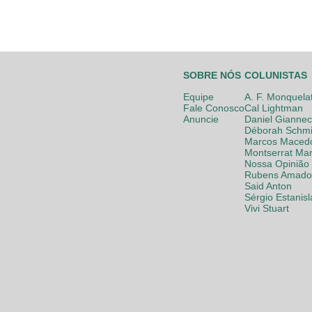
SOBRE NÓS
COLUNISTAS
Equipe
A. F. Monquela
Fale Conosco
Cal Lightman
Anuncie
Daniel Giannec
Déborah Schmi
Marcos Maced
Montserrat Mar
Nossa Opinião
Rubens Amador
Said Anton
Sérgio Estanis
Vivi Stuart