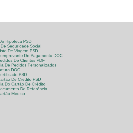
 De Hipoteca PSD
De Seguridade Social
Visto De Viagem PSD
Comprovante De Pagamento DOC
Pedidos De Clientes PDF
fia De Pedidos Personalizados
Fatura DOC
ertificado PSD
Cartão De Crédito PSD
fia Do Cartão De Crédito
Documento De Referência
Cartão Médico