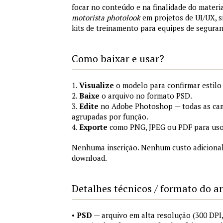
focar no conteúdo e na finalidade do materi
motorista photolook
em projetos de UI/UX, 
kits de treinamento para equipes de segura
Como baixar e usar?
1.
Visualize
o modelo para confirmar estilo
2.
Baixe
o arquivo no formato PSD.
3.
Edite
no Adobe Photoshop — todas as cam
agrupadas por função.
4.
Exporte
como PNG, JPEG ou PDF para uso
Nenhuma inscrição. Nenhum custo adicional
download.
Detalhes técnicos / formato do a
•
PSD
— arquivo em alta resolução (300 DP