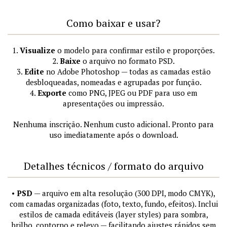
Como baixar e usar?
1.
Visualize
o modelo para confirmar estilo e proporções.
2.
Baixe
o arquivo no formato PSD.
3.
Edite
no Adobe Photoshop — todas as camadas estão
desbloqueadas, nomeadas e agrupadas por função.
4.
Exporte
como PNG, JPEG ou PDF para uso em
apresentações ou impressão.
Nenhuma inscrição. Nenhum custo adicional. Pronto para
uso imediatamente após o download.
Detalhes técnicos / formato do arquivo
•
PSD
— arquivo em alta resolução (300 DPI, modo CMYK),
com camadas organizadas (foto, texto, fundo, efeitos). Inclui
estilos de camada editáveis (layer styles) para sombra,
brilho, contorno e relevo — facilitando ajustes rápidos sem