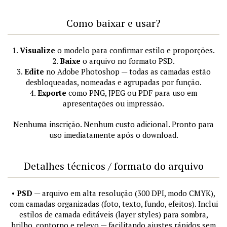
Como baixar e usar?
1.
Visualize
o modelo para confirmar estilo e proporções.
2.
Baixe
o arquivo no formato PSD.
3.
Edite
no Adobe Photoshop — todas as camadas estão
desbloqueadas, nomeadas e agrupadas por função.
4.
Exporte
como PNG, JPEG ou PDF para uso em
apresentações ou impressão.
Nenhuma inscrição. Nenhum custo adicional. Pronto para
uso imediatamente após o download.
Detalhes técnicos / formato do arquivo
•
PSD
— arquivo em alta resolução (300 DPI, modo CMYK),
com camadas organizadas (foto, texto, fundo, efeitos). Inclui
estilos de camada editáveis (layer styles) para sombra,
brilho, contorno e relevo — facilitando ajustes rápidos sem