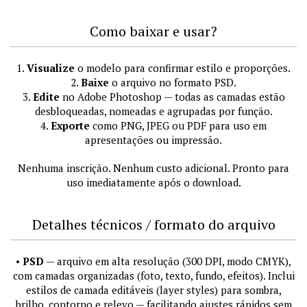
Como baixar e usar?
1.
Visualize
o modelo para confirmar estilo e proporções.
2.
Baixe
o arquivo no formato PSD.
3.
Edite
no Adobe Photoshop — todas as camadas estão
desbloqueadas, nomeadas e agrupadas por função.
4.
Exporte
como PNG, JPEG ou PDF para uso em
apresentações ou impressão.
Nenhuma inscrição. Nenhum custo adicional. Pronto para
uso imediatamente após o download.
Detalhes técnicos / formato do arquivo
•
PSD
— arquivo em alta resolução (300 DPI, modo CMYK),
com camadas organizadas (foto, texto, fundo, efeitos). Inclui
estilos de camada editáveis (layer styles) para sombra,
brilho, contorno e relevo — facilitando ajustes rápidos sem