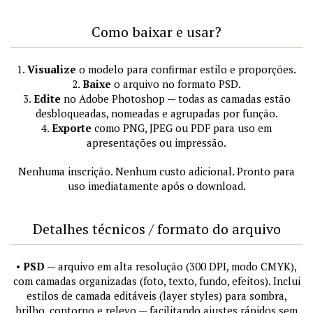
Como baixar e usar?
1.
Visualize
o modelo para confirmar estilo e proporções.
2.
Baixe
o arquivo no formato PSD.
3.
Edite
no Adobe Photoshop — todas as camadas estão
desbloqueadas, nomeadas e agrupadas por função.
4.
Exporte
como PNG, JPEG ou PDF para uso em
apresentações ou impressão.
Nenhuma inscrição. Nenhum custo adicional. Pronto para
uso imediatamente após o download.
Detalhes técnicos / formato do arquivo
•
PSD
— arquivo em alta resolução (300 DPI, modo CMYK),
com camadas organizadas (foto, texto, fundo, efeitos). Inclui
estilos de camada editáveis (layer styles) para sombra,
brilho, contorno e relevo — facilitando ajustes rápidos sem