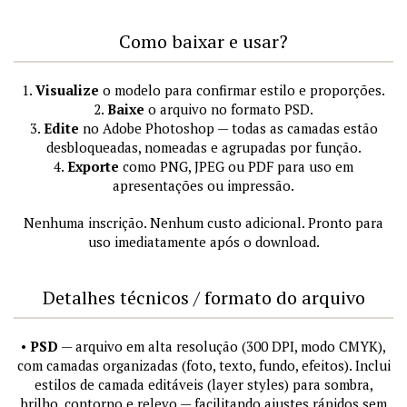
Como baixar e usar?
1.
Visualize
o modelo para confirmar estilo e proporções.
2.
Baixe
o arquivo no formato PSD.
3.
Edite
no Adobe Photoshop — todas as camadas estão
desbloqueadas, nomeadas e agrupadas por função.
4.
Exporte
como PNG, JPEG ou PDF para uso em
apresentações ou impressão.
Nenhuma inscrição. Nenhum custo adicional. Pronto para
uso imediatamente após o download.
Detalhes técnicos / formato do arquivo
•
PSD
— arquivo em alta resolução (300 DPI, modo CMYK),
com camadas organizadas (foto, texto, fundo, efeitos). Inclui
estilos de camada editáveis (layer styles) para sombra,
brilho, contorno e relevo — facilitando ajustes rápidos sem