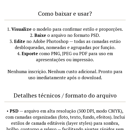
Como baixar e usar?
1.
Visualize
o modelo para confirmar estilo e proporções.
2.
Baixe
o arquivo no formato PSD.
3.
Edite
no Adobe Photoshop — todas as camadas estão
desbloqueadas, nomeadas e agrupadas por função.
4.
Exporte
como PNG, JPEG ou PDF para uso em
apresentações ou impressão.
Nenhuma inscrição. Nenhum custo adicional. Pronto para
uso imediatamente após o download.
Detalhes técnicos / formato do arquivo
•
PSD
— arquivo em alta resolução (300 DPI, modo CMYK),
com camadas organizadas (foto, texto, fundo, efeitos). Inclui
estilos de camada editáveis (layer styles) para sombra,
brilho, contorno e relevo — facilitando ajustes rápidos sem