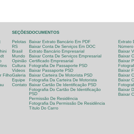
SEÇÕES
DOCUMENTOS
t
Pelotas
Baixar Extrato Bancário Em PDF
Extrato
RS
Baixar Conta De Serviços Em DOC
Número 
hini
Brasil
Extrato Bancário Empresarial
Baixar 
dt
Mundo
Baixar Conta De Serviços Empresarial
Baixar 
o
Opinião
Certificado Empresarial
Baixar 
tins
Cultura
Fotografia De Passaporte PSD
Fotogra
Vídeos
Baixar Passaporte PSD
Baixar 
 Filho
Galeria
Baixar Carteira De Motorista PSD
Baixar C
Equipe
Fotografia Da Carteira De Motorista
Baixar 
lau
Contato
Baixar Cartão De Identificação PSD
Fotogra
Fotografia Do Cartão De Identificação
Baixar 
PSD
Baixar 
Permissão De Residência
Fotografia Da Permissão De Residência
Título Do Carro