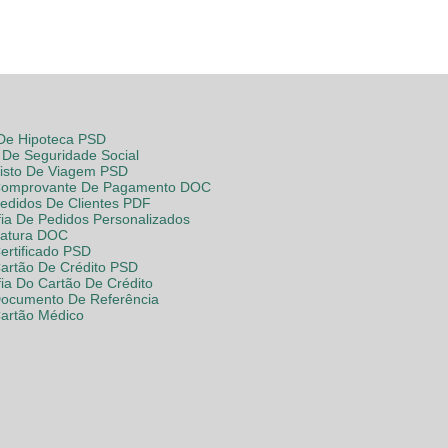
 De Hipoteca PSD
De Seguridade Social
Visto De Viagem PSD
Comprovante De Pagamento DOC
Pedidos De Clientes PDF
fia De Pedidos Personalizados
Fatura DOC
ertificado PSD
Cartão De Crédito PSD
fia Do Cartão De Crédito
Documento De Referência
Cartão Médico