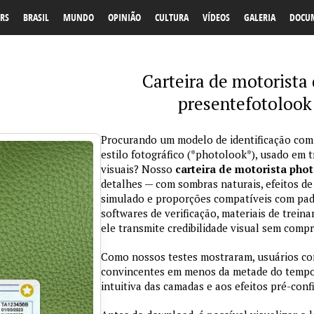
RS
BRASIL
MUNDO
OPINIÃO
CULTURA
VÍDEOS
GALERIA
DOCU
Carteira de motorista
presentefotolook
Procurando um modelo de identificação com
estilo fotográfico (*photolook*), usado em 
visuais? Nosso
carteira de motorista pho
detalhes — com sombras naturais, efeitos de
simulado e proporções compatíveis com padr
softwares de verificação, materiais de trein
ele transmite credibilidade visual sem comp
Como nossos testes mostraram, usuários co
convincentes em menos da metade do tempo 
intuitiva das camadas e aos efeitos pré-conf