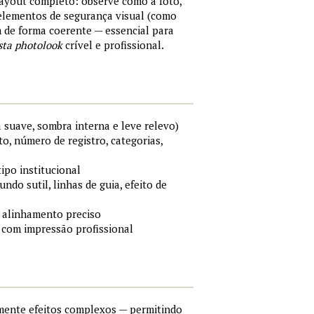
layout completo: observe como a foto,
 elementos de segurança visual (como
m de forma coerente — essencial para
sta photolook
crível e profissional.
 suave, sombra interna e leve relevo)
o, número de registro, categorias,
tipo institucional
ndo sutil, linhas de guia, efeito de
 alinhamento preciso
 com impressão profissional
lmente efeitos complexos — permitindo