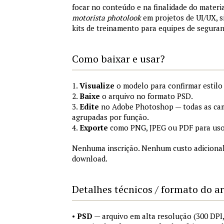
focar no conteúdo e na finalidade do materi
motorista photolook
em projetos de UI/UX, 
kits de treinamento para equipes de segura
Como baixar e usar?
1.
Visualize
o modelo para confirmar estilo
2.
Baixe
o arquivo no formato PSD.
3.
Edite
no Adobe Photoshop — todas as cam
agrupadas por função.
4.
Exporte
como PNG, JPEG ou PDF para uso
Nenhuma inscrição. Nenhum custo adicional
download.
Detalhes técnicos / formato do a
•
PSD
— arquivo em alta resolução (300 DP