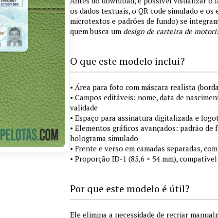
Antes do download, é possível visualizar o 
os dados textuais, o QR code simulado e os
microtextos e padrões de fundo) se integra
quem busca um
design de carteira de motori
O que este modelo inclui?
• Área para foto com máscara realista (borda
• Campos editáveis: nome, data de nasciment
validade
• Espaço para assinatura digitalizada e logo
• Elementos gráficos avançados: padrão de fu
holograma simulado
• Frente e verso em camadas separadas, com
• Proporção ID-1 (85,6 × 54 mm), compatível
Por que este modelo é útil?
Ele elimina a necessidade de recriar manua