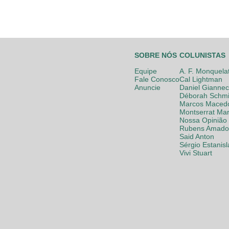
SOBRE NÓS
COLUNISTAS
Equipe
A. F. Monquela
Fale Conosco
Cal Lightman
Anuncie
Daniel Giannec
Déborah Schmi
Marcos Maced
Montserrat Mar
Nossa Opinião
Rubens Amador
Said Anton
Sérgio Estanis
Vivi Stuart