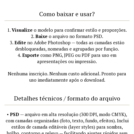
Como baixar e usar?
1.
Visualize
o modelo para confirmar estilo e proporções.
2.
Baixe
o arquivo no formato PSD.
3.
Edite
no Adobe Photoshop — todas as camadas estão
desbloqueadas, nomeadas e agrupadas por função.
4.
Exporte
como PNG, JPEG ou PDF para uso em
apresentações ou impressão.
Nenhuma inscrição. Nenhum custo adicional. Pronto para
uso imediatamente após o download.
Detalhes técnicos / formato do arquivo
•
PSD
— arquivo em alta resolução (300 DPI, modo CMYK),
com camadas organizadas (foto, texto, fundo, efeitos). Inclui
estilos de camada editáveis (layer styles) para sombra,
brilho, contorno e relevo — facilitando ajustes rápidos sem