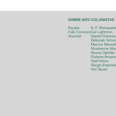
SOBRE NÓS
COLUNISTAS
Equipe
A. F. Monquela
Fale Conosco
Cal Lightman
Anuncie
Daniel Giannec
Déborah Schmi
Marcos Maced
Montserrat Mar
Nossa Opinião
Rubens Amador
Said Anton
Sérgio Estanis
Vivi Stuart