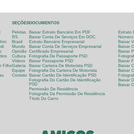
SEÇÕES
DOCUMENTOS
t
Pelotas
Baixar Extrato Bancário Em PDF
Extrato
RS
Baixar Conta De Serviços Em DOC
Número 
hini
Brasil
Extrato Bancário Empresarial
Baixar 
dt
Mundo
Baixar Conta De Serviços Empresarial
Baixar 
o
Opinião
Certificado Empresarial
Baixar 
tins
Cultura
Fotografia De Passaporte PSD
Fotogra
Vídeos
Baixar Passaporte PSD
Baixar 
 Filho
Galeria
Baixar Carteira De Motorista PSD
Baixar C
Equipe
Fotografia Da Carteira De Motorista
Baixar 
lau
Contato
Baixar Cartão De Identificação PSD
Fotogra
Fotografia Do Cartão De Identificação
Baixar 
PSD
Baixar 
Permissão De Residência
Fotografia Da Permissão De Residência
Título Do Carro