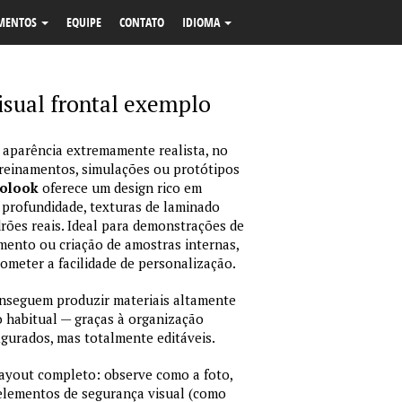
MENTOS
EQUIPE
CONTATO
IDIOMA
sual frontal exemplo
 aparência extremamente realista, no
treinamentos, simulações ou protótipos
tolook
oferece um design rico em
 profundidade, texturas de laminado
ões reais. Ideal para demonstrações de
amento ou criação de amostras internas,
rometer a facilidade de personalização.
nseguem produzir materiais altamente
habitual — graças à organização
igurados, mas totalmente editáveis.
layout completo: observe como a foto,
 elementos de segurança visual (como