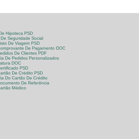
 De Hipoteca PSD
De Seguridade Social
Visto De Viagem PSD
Comprovante De Pagamento DOC
Pedidos De Clientes PDF
fia De Pedidos Personalizados
Fatura DOC
ertificado PSD
Cartão De Crédito PSD
fia Do Cartão De Crédito
Documento De Referência
Cartão Médico