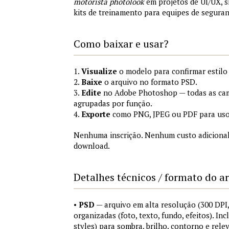
motorista photolook
em projetos de UI/UX, 
kits de treinamento para equipes de segura
Como baixar e usar?
1.
Visualize
o modelo para confirmar estilo
2.
Baixe
o arquivo no formato PSD.
3.
Edite
no Adobe Photoshop — todas as cam
agrupadas por função.
4.
Exporte
como PNG, JPEG ou PDF para uso
Nenhuma inscrição. Nenhum custo adicional
download.
Detalhes técnicos / formato do a
•
PSD
— arquivo em alta resolução (300 DP
organizadas (foto, texto, fundo, efeitos). Inc
styles) para sombra, brilho, contorno e rele