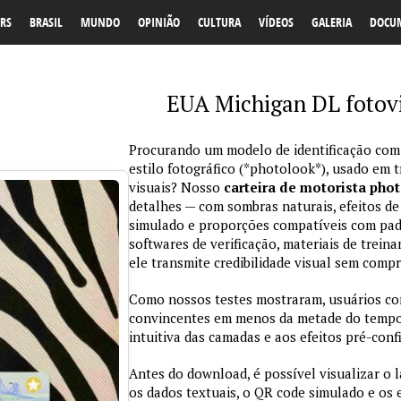
RS
BRASIL
MUNDO
OPINIÃO
CULTURA
VÍDEOS
GALERIA
DOCU
EUA Michigan DL fotovi
Procurando um modelo de identificação com
estilo fotográfico (*photolook*), usado em 
visuais? Nosso
carteira de motorista pho
detalhes — com sombras naturais, efeitos de
simulado e proporções compatíveis com padr
softwares de verificação, materiais de trein
ele transmite credibilidade visual sem comp
Como nossos testes mostraram, usuários co
convincentes em menos da metade do tempo 
intuitiva das camadas e aos efeitos pré-conf
Antes do download, é possível visualizar o 
os dados textuais, o QR code simulado e os