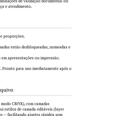
simulações de validação documental ou
nça e atendimento.
 e proporções.
adas estão desbloqueadas, nomeadas e
 em apresentações ou impressão.
. Pronto para uso imediatamente após o
rquivo
I, modo CMYK), com camadas
lui estilos de camada editáveis (layer
vo — facilitando ajustes rápidos sem