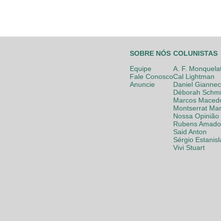
SOBRE NÓS
COLUNISTAS
Equipe
A. F. Monquela
Fale Conosco
Cal Lightman
Anuncie
Daniel Giannec
Déborah Schmi
Marcos Maced
Montserrat Mar
Nossa Opinião
Rubens Amador
Said Anton
Sérgio Estanis
Vivi Stuart