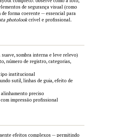
layout completo: observe como a foto,
 elementos de segurança visual (como
m de forma coerente — essencial para
sta photolook
crível e profissional.
 suave, sombra interna e leve relevo)
o, número de registro, categorias,
tipo institucional
ndo sutil, linhas de guia, efeito de
 alinhamento preciso
 com impressão profissional
lmente efeitos complexos — permitindo