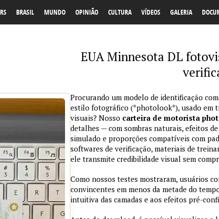
RS
BRASIL
MUNDO
OPINIÃO
CULTURA
VÍDEOS
GALERIA
DOCU
EUA Minnesota DL fotovis
verifi
Procurando um modelo de identificação com
estilo fotográfico (*photolook*), usado em 
visuais? Nosso
carteira de motorista pho
detalhes — com sombras naturais, efeitos de
simulado e proporções compatíveis com padr
softwares de verificação, materiais de trein
ele transmite credibilidade visual sem comp
Como nossos testes mostraram, usuários co
convincentes em menos da metade do tempo 
intuitiva das camadas e aos efeitos pré-conf