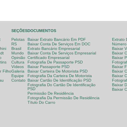
SEÇÕES
DOCUMENTOS
t
Pelotas
Baixar Extrato Bancário Em PDF
Extrato
RS
Baixar Conta De Serviços Em DOC
Número 
hini
Brasil
Extrato Bancário Empresarial
Baixar 
dt
Mundo
Baixar Conta De Serviços Empresarial
Baixar 
o
Opinião
Certificado Empresarial
Baixar 
tins
Cultura
Fotografia De Passaporte PSD
Fotogra
Vídeos
Baixar Passaporte PSD
Baixar 
 Filho
Galeria
Baixar Carteira De Motorista PSD
Baixar C
Equipe
Fotografia Da Carteira De Motorista
Baixar 
lau
Contato
Baixar Cartão De Identificação PSD
Fotogra
Fotografia Do Cartão De Identificação
Baixar 
PSD
Baixar 
Permissão De Residência
Fotografia Da Permissão De Residência
Título Do Carro