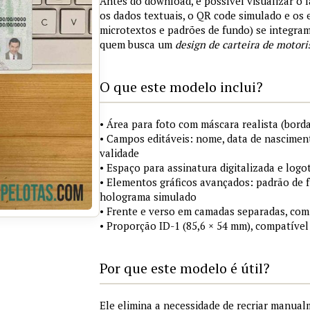
Antes do download, é possível visualizar o 
os dados textuais, o QR code simulado e os
microtextos e padrões de fundo) se integra
quem busca um
design de carteira de motori
O que este modelo inclui?
• Área para foto com máscara realista (borda
• Campos editáveis: nome, data de nasciment
validade
• Espaço para assinatura digitalizada e logo
• Elementos gráficos avançados: padrão de fu
holograma simulado
• Frente e verso em camadas separadas, com
• Proporção ID-1 (85,6 × 54 mm), compatível
Por que este modelo é útil?
Ele elimina a necessidade de recriar manua