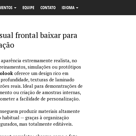
MENTOS
EQUIPE
CONTATO
IDIOMA
ual frontal baixar para
cação
 aparência extremamente realista, no
treinamentos, simulações ou protótipos
tolook
oferece um design rico em
 profundidade, texturas de laminado
ões reais. Ideal para demonstrações de
amento ou criação de amostras internas,
rometer a facilidade de personalização.
nseguem produzir materiais altamente
habitual — graças à organização
igurados, mas totalmente editáveis.