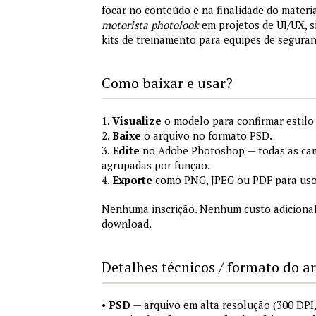
focar no conteúdo e na finalidade do materi
motorista photolook
em projetos de UI/UX, 
kits de treinamento para equipes de segura
Como baixar e usar?
1.
Visualize
o modelo para confirmar estilo
2.
Baixe
o arquivo no formato PSD.
3.
Edite
no Adobe Photoshop — todas as cam
agrupadas por função.
4.
Exporte
como PNG, JPEG ou PDF para uso
Nenhuma inscrição. Nenhum custo adicional
download.
Detalhes técnicos / formato do a
•
PSD
— arquivo em alta resolução (300 DP