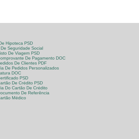
 De Hipoteca PSD
De Seguridade Social
Visto De Viagem PSD
Comprovante De Pagamento DOC
Pedidos De Clientes PDF
fia De Pedidos Personalizados
Fatura DOC
ertificado PSD
Cartão De Crédito PSD
fia Do Cartão De Crédito
Documento De Referência
Cartão Médico