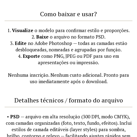
Como baixar e usar?
1.
Visualize
o modelo para confirmar estilo e proporções.
2.
Baixe
o arquivo no formato PSD.
3.
Edite
no Adobe Photoshop — todas as camadas estão
desbloqueadas, nomeadas e agrupadas por função.
4.
Exporte
como PNG, JPEG ou PDF para uso em
apresentações ou impressão.
Nenhuma inscrição. Nenhum custo adicional. Pronto para
uso imediatamente após o download.
Detalhes técnicos / formato do arquivo
•
PSD
— arquivo em alta resolução (300 DPI, modo CMYK),
com camadas organizadas (foto, texto, fundo, efeitos). Inclui
estilos de camada editáveis (layer styles) para sombra,
brilho, contorno e relevo — facilitando ajustes rápidos sem