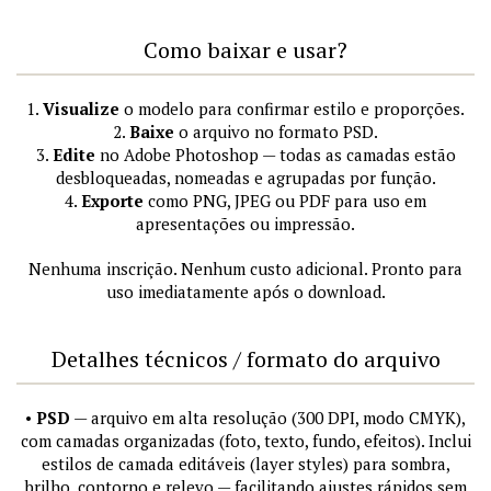
Como baixar e usar?
1.
Visualize
o modelo para confirmar estilo e proporções.
2.
Baixe
o arquivo no formato PSD.
3.
Edite
no Adobe Photoshop — todas as camadas estão
desbloqueadas, nomeadas e agrupadas por função.
4.
Exporte
como PNG, JPEG ou PDF para uso em
apresentações ou impressão.
Nenhuma inscrição. Nenhum custo adicional. Pronto para
uso imediatamente após o download.
Detalhes técnicos / formato do arquivo
•
PSD
— arquivo em alta resolução (300 DPI, modo CMYK),
com camadas organizadas (foto, texto, fundo, efeitos). Inclui
estilos de camada editáveis (layer styles) para sombra,
brilho, contorno e relevo — facilitando ajustes rápidos sem