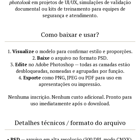
photolook
em projetos de UI/UX, simulações de validação
documental ou kits de treinamento para equipes de
segurança e atendimento.
Como baixar e usar?
1.
Visualize
o modelo para confirmar estilo e proporções.
2.
Baixe
o arquivo no formato PSD.
3.
Edite
no Adobe Photoshop — todas as camadas estão
desbloqueadas, nomeadas e agrupadas por função.
4.
Exporte
como PNG, JPEG ou PDF para uso em
apresentações ou impressão.
Nenhuma inscrição. Nenhum custo adicional. Pronto para
uso imediatamente após o download.
Detalhes técnicos / formato do arquivo
•
PSD
— arquivo em alta resolução (300 DPI, modo CMYK),