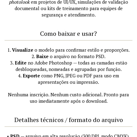
photolook
em projetos de UI/UX, simulações de validação
documental ou kits de treinamento para equipes de
segurança e atendimento.
Como baixar e usar?
1.
Visualize
o modelo para confirmar estilo e proporções.
2.
Baixe
o arquivo no formato PSD.
3.
Edite
no Adobe Photoshop — todas as camadas estão
desbloqueadas, nomeadas e agrupadas por função.
4.
Exporte
como PNG, JPEG ou PDF para uso em
apresentações ou impressão.
Nenhuma inscrição. Nenhum custo adicional. Pronto para
uso imediatamente após o download.
Detalhes técnicos / formato do arquivo
•
PSD
— arquivo em alta resolução (300 DPI, modo CMYK),