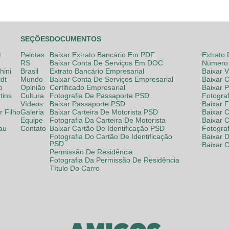
SEÇÕES
DOCUMENTOS
t
Pelotas
Baixar Extrato Bancário Em PDF
Extrato
RS
Baixar Conta De Serviços Em DOC
Número 
hini
Brasil
Extrato Bancário Empresarial
Baixar 
dt
Mundo
Baixar Conta De Serviços Empresarial
Baixar 
o
Opinião
Certificado Empresarial
Baixar 
tins
Cultura
Fotografia De Passaporte PSD
Fotogra
Vídeos
Baixar Passaporte PSD
Baixar 
 Filho
Galeria
Baixar Carteira De Motorista PSD
Baixar C
Equipe
Fotografia Da Carteira De Motorista
Baixar 
lau
Contato
Baixar Cartão De Identificação PSD
Fotogra
Fotografia Do Cartão De Identificação
Baixar 
PSD
Baixar 
Permissão De Residência
Fotografia Da Permissão De Residência
Título Do Carro