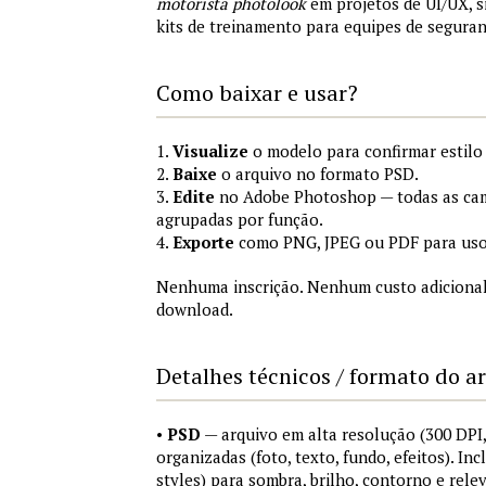
motorista photolook
em projetos de UI/UX, 
kits de treinamento para equipes de segura
Como baixar e usar?
1.
Visualize
o modelo para confirmar estilo
2.
Baixe
o arquivo no formato PSD.
3.
Edite
no Adobe Photoshop — todas as cam
agrupadas por função.
4.
Exporte
como PNG, JPEG ou PDF para uso
Nenhuma inscrição. Nenhum custo adicional
download.
Detalhes técnicos / formato do a
•
PSD
— arquivo em alta resolução (300 DP
organizadas (foto, texto, fundo, efeitos). Inc
styles) para sombra, brilho, contorno e rele