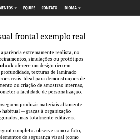
MENTOS
EQUIPE
CONTATO
IDIOMA
ual frontal exemplo real
 aparência extremamente realista, no
treinamentos, simulações ou protótipos
tolook
oferece um design rico em
 profundidade, texturas de laminado
ões reais. Ideal para demonstrações de
amento ou criação de amostras internas,
rometer a facilidade de personalização.
nseguem produzir materiais altamente
habitual — graças à organização
igurados, mas totalmente editáveis.
layout completo: observe como a foto,
 elementos de segurança visual (como