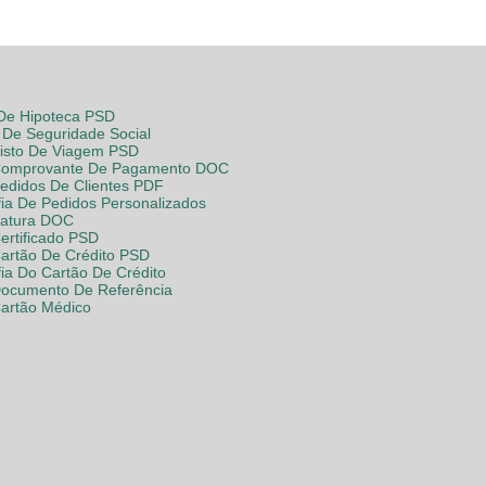
 De Hipoteca PSD
De Seguridade Social
Visto De Viagem PSD
Comprovante De Pagamento DOC
Pedidos De Clientes PDF
fia De Pedidos Personalizados
Fatura DOC
ertificado PSD
Cartão De Crédito PSD
fia Do Cartão De Crédito
Documento De Referência
Cartão Médico