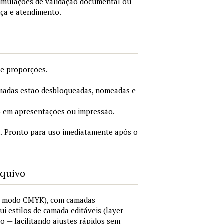
simulações de validação documental ou
nça e atendimento.
 e proporções.
adas estão desbloqueadas, nomeadas e
 em apresentações ou impressão.
. Pronto para uso imediatamente após o
rquivo
I, modo CMYK), com camadas
lui estilos de camada editáveis (layer
vo — facilitando ajustes rápidos sem