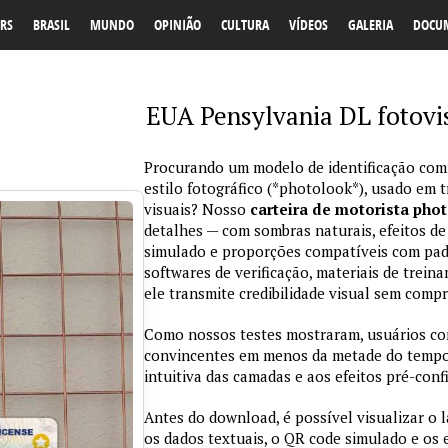
RS
BRASIL
MUNDO
OPINIÃO
CULTURA
VÍDEOS
GALERIA
DOCU
EUA Pensylvania DL fotovis
Procurando um modelo de identificação com
estilo fotográfico (*photolook*), usado em 
visuais? Nosso
carteira de motorista pho
detalhes — com sombras naturais, efeitos de
simulado e proporções compatíveis com padr
softwares de verificação, materiais de trein
ele transmite credibilidade visual sem comp
Como nossos testes mostraram, usuários co
convincentes em menos da metade do tempo 
intuitiva das camadas e aos efeitos pré-conf
Antes do download, é possível visualizar o 
os dados textuais, o QR code simulado e os