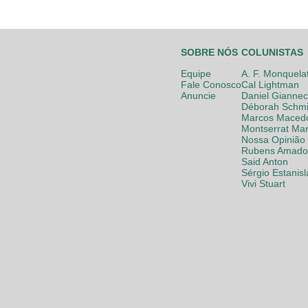
SOBRE NÓS
COLUNISTAS
Equipe
A. F. Monquela
Fale Conosco
Cal Lightman
Anuncie
Daniel Giannec
Déborah Schmi
Marcos Maced
Montserrat Mar
Nossa Opinião
Rubens Amador
Said Anton
Sérgio Estanis
Vivi Stuart