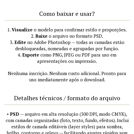
Como baixar e usar?
1.
Visualize
o modelo para confirmar estilo e proporções.
2.
Baixe
o arquivo no formato PSD.
3.
Edite
no Adobe Photoshop — todas as camadas estão
desbloqueadas, nomeadas e agrupadas por função.
4.
Exporte
como PNG, JPEG ou PDF para uso em
apresentações ou impressão.
Nenhuma inscrição. Nenhum custo adicional. Pronto para
uso imediatamente após o download.
Detalhes técnicos / formato do arquivo
•
PSD
— arquivo em alta resolução (300 DPI, modo CMYK),
com camadas organizadas (foto, texto, fundo, efeitos). Inclui
estilos de camada editáveis (layer styles) para sombra,
brilho, contorno e relevo — facilitando ajustes rápidos sem