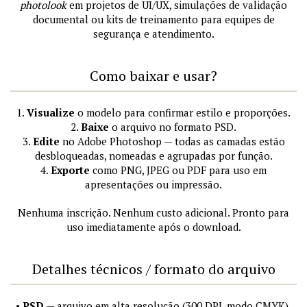
photolook
em projetos de UI/UX, simulações de validação
documental ou kits de treinamento para equipes de
segurança e atendimento.
Como baixar e usar?
1.
Visualize
o modelo para confirmar estilo e proporções.
2.
Baixe
o arquivo no formato PSD.
3.
Edite
no Adobe Photoshop — todas as camadas estão
desbloqueadas, nomeadas e agrupadas por função.
4.
Exporte
como PNG, JPEG ou PDF para uso em
apresentações ou impressão.
Nenhuma inscrição. Nenhum custo adicional. Pronto para
uso imediatamente após o download.
Detalhes técnicos / formato do arquivo
•
PSD
— arquivo em alta resolução (300 DPI, modo CMYK),