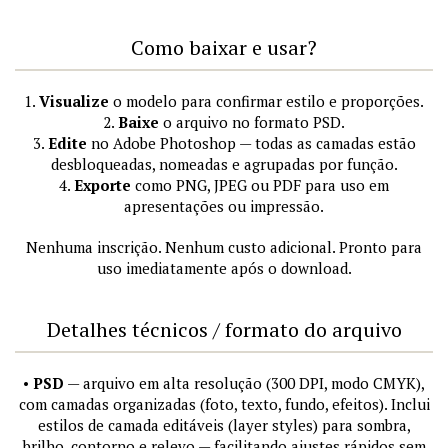
Como baixar e usar?
1.
Visualize
o modelo para confirmar estilo e proporções.
2.
Baixe
o arquivo no formato PSD.
3.
Edite
no Adobe Photoshop — todas as camadas estão
desbloqueadas, nomeadas e agrupadas por função.
4.
Exporte
como PNG, JPEG ou PDF para uso em
apresentações ou impressão.
Nenhuma inscrição. Nenhum custo adicional. Pronto para
uso imediatamente após o download.
Detalhes técnicos / formato do arquivo
•
PSD
— arquivo em alta resolução (300 DPI, modo CMYK),
com camadas organizadas (foto, texto, fundo, efeitos). Inclui
estilos de camada editáveis (layer styles) para sombra,
brilho, contorno e relevo — facilitando ajustes rápidos sem