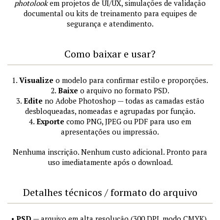
photolook
em projetos de UI/UX, simulações de validação
documental ou kits de treinamento para equipes de
segurança e atendimento.
Como baixar e usar?
1.
Visualize
o modelo para confirmar estilo e proporções.
2.
Baixe
o arquivo no formato PSD.
3.
Edite
no Adobe Photoshop — todas as camadas estão
desbloqueadas, nomeadas e agrupadas por função.
4.
Exporte
como PNG, JPEG ou PDF para uso em
apresentações ou impressão.
Nenhuma inscrição. Nenhum custo adicional. Pronto para
uso imediatamente após o download.
Detalhes técnicos / formato do arquivo
•
PSD
— arquivo em alta resolução (300 DPI, modo CMYK),