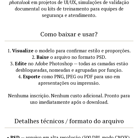
photolook
em projetos de UI/UX, simulações de validação
documental ou kits de treinamento para equipes de
segurança e atendimento.
Como baixar e usar?
1.
Visualize
o modelo para confirmar estilo e proporções.
2.
Baixe
o arquivo no formato PSD.
3.
Edite
no Adobe Photoshop — todas as camadas estão
desbloqueadas, nomeadas e agrupadas por função.
4.
Exporte
como PNG, JPEG ou PDF para uso em
apresentações ou impressão.
Nenhuma inscrição. Nenhum custo adicional. Pronto para
uso imediatamente após o download.
Detalhes técnicos / formato do arquivo
•
PSD
— arquivo em alta resolução (300 DPI, modo CMYK),