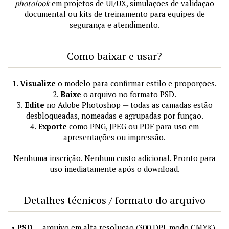
photolook
em projetos de UI/UX, simulações de validação
documental ou kits de treinamento para equipes de
segurança e atendimento.
Como baixar e usar?
1.
Visualize
o modelo para confirmar estilo e proporções.
2.
Baixe
o arquivo no formato PSD.
3.
Edite
no Adobe Photoshop — todas as camadas estão
desbloqueadas, nomeadas e agrupadas por função.
4.
Exporte
como PNG, JPEG ou PDF para uso em
apresentações ou impressão.
Nenhuma inscrição. Nenhum custo adicional. Pronto para
uso imediatamente após o download.
Detalhes técnicos / formato do arquivo
•
PSD
— arquivo em alta resolução (300 DPI, modo CMYK),