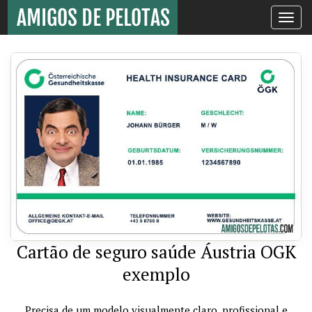
Toggle
navigati
Cartão de seguro saúde Áustria OGK
exemplo
Precisa de um modelo visualmente claro, profissional e