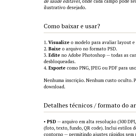
de saúde editável
, onde cada campo pode se
ilustrativo desejado.
Como baixar e usar?
1.
Visualize
o modelo para avaliar layout e
2.
Baixe
o arquivo no formato PSD.
3.
Edite
no Adobe Photoshop — todas as cam
desbloqueadas.
4.
Exporte
como PNG, JPEG ou PDF para uso
Nenhuma inscrição. Nenhum custo oculto. P
download.
Detalhes técnicos / formato do a
•
PSD
— arquivo em alta resolução (300 DP
(foto, texto, fundo, QR code). Inclui estilos
contorno — permitindo ajustes rápidos sem