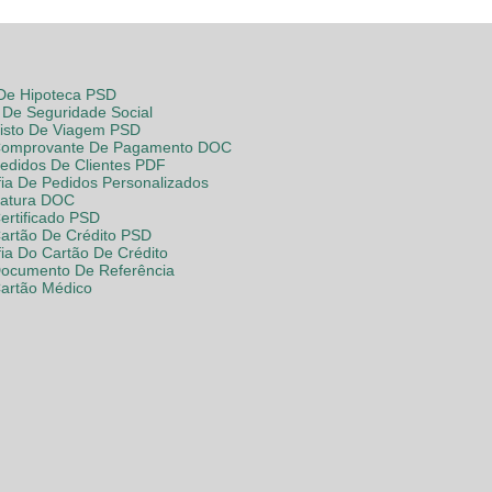
 De Hipoteca PSD
De Seguridade Social
Visto De Viagem PSD
Comprovante De Pagamento DOC
Pedidos De Clientes PDF
fia De Pedidos Personalizados
Fatura DOC
ertificado PSD
Cartão De Crédito PSD
fia Do Cartão De Crédito
Documento De Referência
Cartão Médico