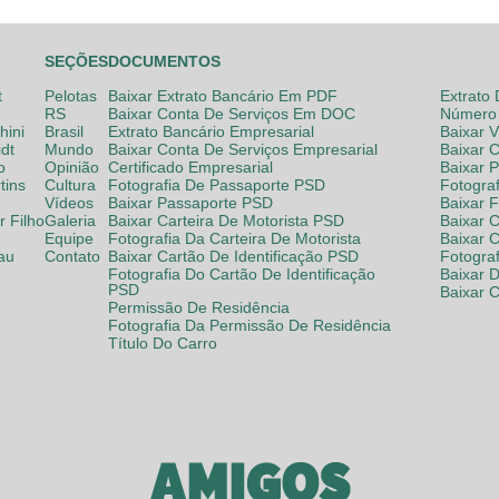
SEÇÕES
DOCUMENTOS
t
Pelotas
Baixar Extrato Bancário Em PDF
Extrato
RS
Baixar Conta De Serviços Em DOC
Número 
hini
Brasil
Extrato Bancário Empresarial
Baixar 
dt
Mundo
Baixar Conta De Serviços Empresarial
Baixar 
o
Opinião
Certificado Empresarial
Baixar 
tins
Cultura
Fotografia De Passaporte PSD
Fotogra
Vídeos
Baixar Passaporte PSD
Baixar 
 Filho
Galeria
Baixar Carteira De Motorista PSD
Baixar C
Equipe
Fotografia Da Carteira De Motorista
Baixar 
lau
Contato
Baixar Cartão De Identificação PSD
Fotogra
Fotografia Do Cartão De Identificação
Baixar 
PSD
Baixar 
Permissão De Residência
Fotografia Da Permissão De Residência
Título Do Carro