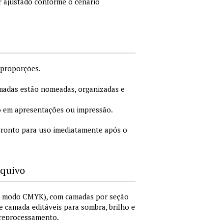
r ajustado conforme o cenário
 proporções.
adas estão nomeadas, organizadas e
 em apresentações ou impressão.
ronto para uso imediatamente após o
rquivo
I, modo CMYK), com camadas por seção
 de camada editáveis para sombra, brilho e
 reprocessamento.