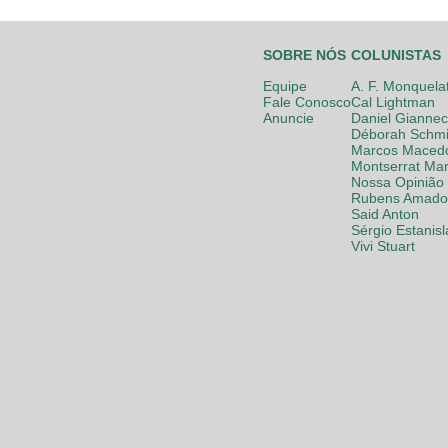
SOBRE NÓS
COLUNISTAS
Equipe
A. F. Monquela
Fale Conosco
Cal Lightman
Anuncie
Daniel Giannec
Déborah Schmi
Marcos Maced
Montserrat Mar
Nossa Opinião
Rubens Amador
Said Anton
Sérgio Estanis
Vivi Stuart