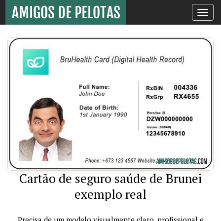
Toggle
navigati
Cartão de seguro saúde de Brunei
exemplo real
Precisa de um modelo visualmente claro, profissional e