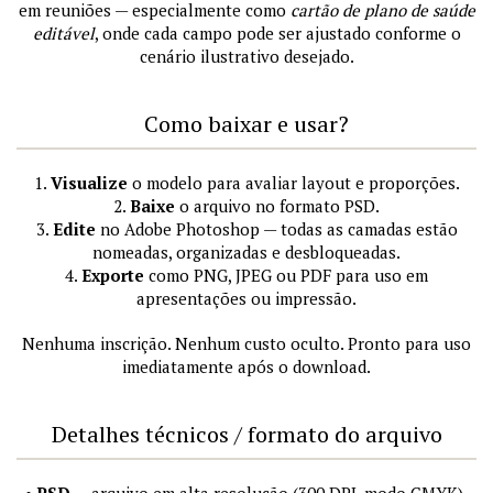
em reuniões — especialmente como
cartão de plano de saúde
editável
, onde cada campo pode ser ajustado conforme o
cenário ilustrativo desejado.
Como baixar e usar?
1.
Visualize
o modelo para avaliar layout e proporções.
2.
Baixe
o arquivo no formato PSD.
3.
Edite
no Adobe Photoshop — todas as camadas estão
nomeadas, organizadas e desbloqueadas.
4.
Exporte
como PNG, JPEG ou PDF para uso em
apresentações ou impressão.
Nenhuma inscrição. Nenhum custo oculto. Pronto para uso
imediatamente após o download.
Detalhes técnicos / formato do arquivo
•
PSD
— arquivo em alta resolução (300 DPI, modo CMYK),