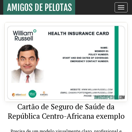
Toggle
navigati
Cartão de Seguro de Saúde da
República Centro-Africana exemplo
Precisa de um modelo visualmente claro, profissional e