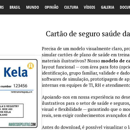
RS
BRASIL
MUNDO
OPINIÃO
CULTURA
VÍDEOS
GALERIA
DOCU
Cartão de seguro saúde da
Precisa de um modelo visualmente claro, pro
simular cartões de plano de saúde em trein
materiais ilustrativos? Nosso
modelo de ca
layout funcional — com área para foto (opci
identificação, grupo familiar, validade e da
softwares de simulação, prototipagem de ap
internas em equipes de TI, RH e atendimento
Apoiando-nos em nossa experiência no des
ilustrativos para o setor de saúde e seguros,
visual e flexibilidade — garantindo que o m
reais, sem exigir conhecimentos avançados d
Antes do download, é possível visualizar o 