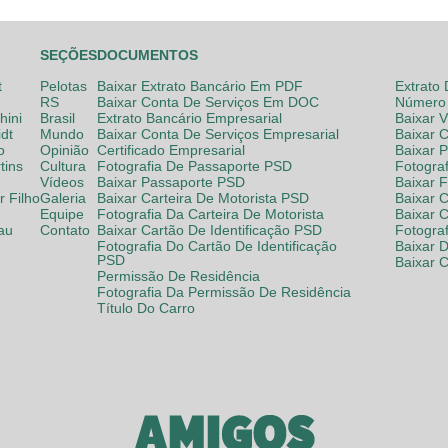
SEÇÕES
DOCUMENTOS
t
Pelotas
Baixar Extrato Bancário Em PDF
Extrato
RS
Baixar Conta De Serviços Em DOC
Número 
hini
Brasil
Extrato Bancário Empresarial
Baixar 
dt
Mundo
Baixar Conta De Serviços Empresarial
Baixar 
o
Opinião
Certificado Empresarial
Baixar 
tins
Cultura
Fotografia De Passaporte PSD
Fotogra
Vídeos
Baixar Passaporte PSD
Baixar 
 Filho
Galeria
Baixar Carteira De Motorista PSD
Baixar C
Equipe
Fotografia Da Carteira De Motorista
Baixar 
lau
Contato
Baixar Cartão De Identificação PSD
Fotogra
Fotografia Do Cartão De Identificação
Baixar 
PSD
Baixar 
Permissão De Residência
Fotografia Da Permissão De Residência
Título Do Carro