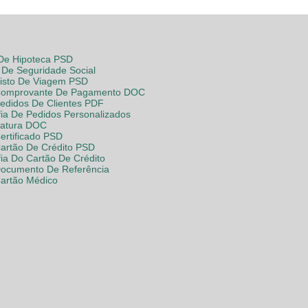
 De Hipoteca PSD
De Seguridade Social
Visto De Viagem PSD
Comprovante De Pagamento DOC
Pedidos De Clientes PDF
fia De Pedidos Personalizados
Fatura DOC
ertificado PSD
Cartão De Crédito PSD
fia Do Cartão De Crédito
Documento De Referência
Cartão Médico