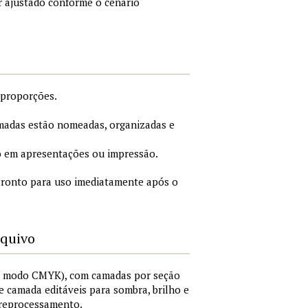
r ajustado conforme o cenário
 proporções.
adas estão nomeadas, organizadas e
 em apresentações ou impressão.
ronto para uso imediatamente após o
rquivo
I, modo CMYK), com camadas por seção
 de camada editáveis para sombra, brilho e
 reprocessamento.