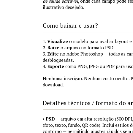
de saúde editável
, onde cada campo pode se
ilustrativo desejado.
Como baixar e usar?
1.
Visualize
o modelo para avaliar layout e
2.
Baixe
o arquivo no formato PSD.
3.
Edite
no Adobe Photoshop — todas as cam
desbloqueadas.
4.
Exporte
como PNG, JPEG ou PDF para uso
Nenhuma inscrição. Nenhum custo oculto. P
download.
Detalhes técnicos / formato do a
•
PSD
— arquivo em alta resolução (300 DP
(foto, texto, fundo, QR code). Inclui estilos
contorno — permitindo ajustes rápidos sem