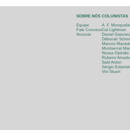
SOBRE NÓS
COLUNISTAS
Equipe
A. F. Monquela
Fale Conosco
Cal Lightman
Anuncie
Daniel Giannec
Déborah Schmi
Marcos Maced
Montserrat Mar
Nossa Opinião
Rubens Amador
Said Anton
Sérgio Estanis
Vivi Stuart