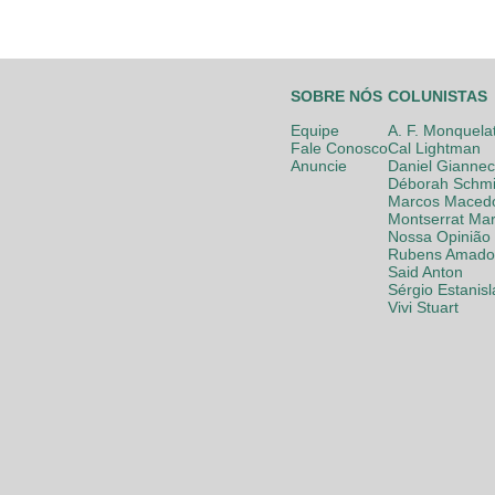
SOBRE NÓS
COLUNISTAS
Equipe
A. F. Monquela
Fale Conosco
Cal Lightman
Anuncie
Daniel Giannec
Déborah Schmi
Marcos Maced
Montserrat Mar
Nossa Opinião
Rubens Amador
Said Anton
Sérgio Estanis
Vivi Stuart