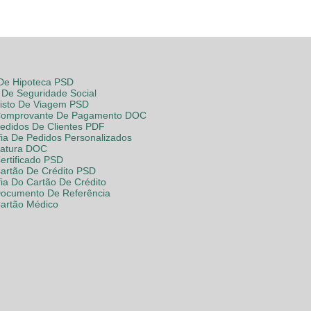
 De Hipoteca PSD
De Seguridade Social
Visto De Viagem PSD
Comprovante De Pagamento DOC
Pedidos De Clientes PDF
fia De Pedidos Personalizados
Fatura DOC
ertificado PSD
Cartão De Crédito PSD
fia Do Cartão De Crédito
Documento De Referência
Cartão Médico