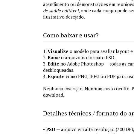
atendimento ou demonstrações em reuniõe
de saúde editável
, onde cada campo pode se
ilustrativo desejado.
Como baixar e usar?
1.
Visualize
o modelo para avaliar layout e
2.
Baixe
o arquivo no formato PSD.
3.
Edite
no Adobe Photoshop — todas as cam
desbloqueadas.
4.
Exporte
como PNG, JPEG ou PDF para uso
Nenhuma inscrição. Nenhum custo oculto. P
download.
Detalhes técnicos / formato do a
•
PSD
— arquivo em alta resolução (300 DP