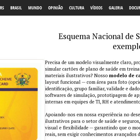
RS
BRASIL
MUNDO
OPINIÃO
CULTURA
VÍDEOS
GALERIA
DOCU
Esquema Nacional de S
exemplo
Precisa de um modelo visualmente claro, pro
simular cartões de plano de saúde em trein
materiais ilustrativos? Nosso
modelo de ca
layout funcional — com área para foto (opci
identificação, grupo familiar, validade e da
softwares de simulação, prototipagem de ap
internas em equipes de TI, RH e atendimento
Apoiando-nos em nossa experiência no des
ilustrativos para o setor de saúde e seguros,
visual e flexibilidade — garantindo que o m
reais, sem exigir conhecimentos avançados d