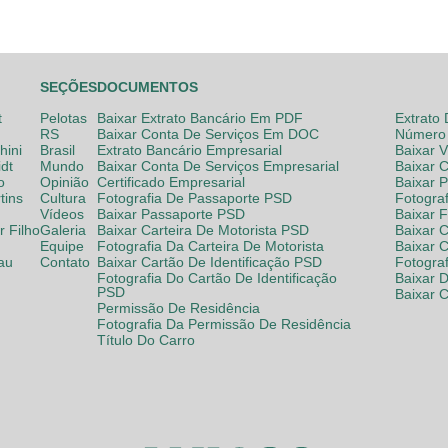
SEÇÕES
DOCUMENTOS
t
Pelotas
Baixar Extrato Bancário Em PDF
Extrato
RS
Baixar Conta De Serviços Em DOC
Número 
hini
Brasil
Extrato Bancário Empresarial
Baixar 
dt
Mundo
Baixar Conta De Serviços Empresarial
Baixar 
o
Opinião
Certificado Empresarial
Baixar 
tins
Cultura
Fotografia De Passaporte PSD
Fotogra
Vídeos
Baixar Passaporte PSD
Baixar 
 Filho
Galeria
Baixar Carteira De Motorista PSD
Baixar C
Equipe
Fotografia Da Carteira De Motorista
Baixar 
lau
Contato
Baixar Cartão De Identificação PSD
Fotogra
Fotografia Do Cartão De Identificação
Baixar 
PSD
Baixar 
Permissão De Residência
Fotografia Da Permissão De Residência
Título Do Carro