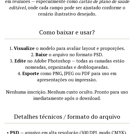
em reuniões — especialmente como
cartão de plano de saúde
editável
, onde cada campo pode ser ajustado conforme o
cenário ilustrativo desejado.
Como baixar e usar?
1.
Visualize
o modelo para avaliar layout e proporções.
2.
Baixe
o arquivo no formato PSD.
3.
Edite
no Adobe Photoshop — todas as camadas estão
nomeadas, organizadas e desbloqueadas.
4.
Exporte
como PNG, JPEG ou PDF para uso em
apresentações ou impressão.
Nenhuma inscrição. Nenhum custo oculto. Pronto para uso
imediatamente após o download.
Detalhes técnicos / formato do arquivo
•
PSD
— arquivo em alta resolução (300 DPI, modo CMYK),