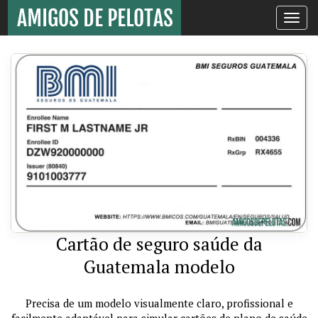
Toggle
navigati
Cartão de seguro saúde da
Guatemala modelo
Precisa de um modelo visualmente claro, profissional e