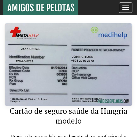
Toggle
navigati
Cartão de seguro saúde da Hungria
modelo
Precisa de um modelo visualmente claro, profissional e