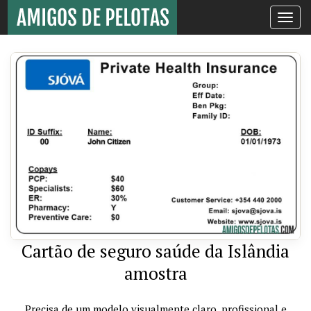
Toggle
navigati
Cartão de seguro saúde da Islândia
amostra
Precisa de um modelo visualmente claro, profissional e