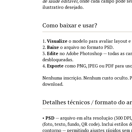
de saúde editável
, onde cada campo pode se
ilustrativo desejado.
Como baixar e usar?
1.
Visualize
o modelo para avaliar layout e
2.
Baixe
o arquivo no formato PSD.
3.
Edite
no Adobe Photoshop — todas as cam
desbloqueadas.
4.
Exporte
como PNG, JPEG ou PDF para uso
Nenhuma inscrição. Nenhum custo oculto. P
download.
Detalhes técnicos / formato do a
•
PSD
— arquivo em alta resolução (300 DP
(foto, texto, fundo, QR code). Inclui estilos
contorno — permitindo ajustes rápidos sem