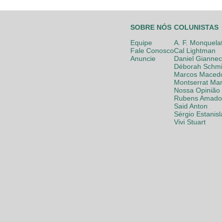
SOBRE NÓS
COLUNISTAS
Equipe
A. F. Monquela
Fale Conosco
Cal Lightman
Anuncie
Daniel Giannec
Déborah Schmi
Marcos Maced
Montserrat Mar
Nossa Opinião
Rubens Amador
Said Anton
Sérgio Estanis
Vivi Stuart