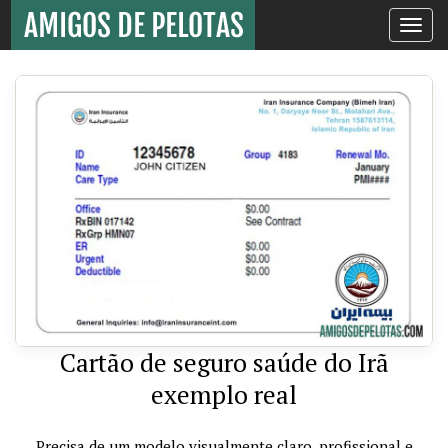
Toggle
navigati
Cartão de seguro saúde do Irã
exemplo real
Precisa de um modelo visualmente claro, profissional e