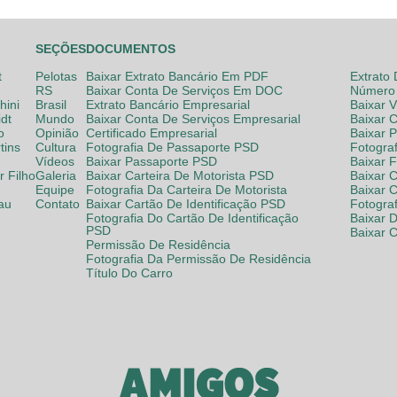
SEÇÕES
DOCUMENTOS
t
Pelotas
Baixar Extrato Bancário Em PDF
Extrato
RS
Baixar Conta De Serviços Em DOC
Número 
hini
Brasil
Extrato Bancário Empresarial
Baixar 
dt
Mundo
Baixar Conta De Serviços Empresarial
Baixar 
o
Opinião
Certificado Empresarial
Baixar 
tins
Cultura
Fotografia De Passaporte PSD
Fotogra
Vídeos
Baixar Passaporte PSD
Baixar 
 Filho
Galeria
Baixar Carteira De Motorista PSD
Baixar C
Equipe
Fotografia Da Carteira De Motorista
Baixar 
lau
Contato
Baixar Cartão De Identificação PSD
Fotogra
Fotografia Do Cartão De Identificação
Baixar 
PSD
Baixar 
Permissão De Residência
Fotografia Da Permissão De Residência
Título Do Carro