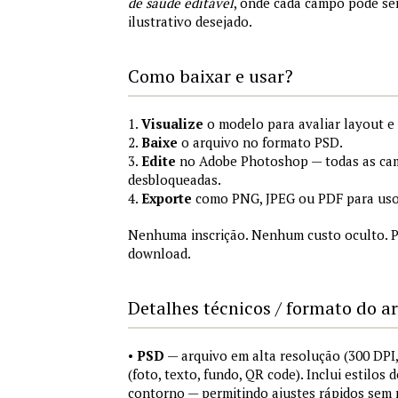
de saúde editável
, onde cada campo pode se
ilustrativo desejado.
Como baixar e usar?
1.
Visualize
o modelo para avaliar layout e
2.
Baixe
o arquivo no formato PSD.
3.
Edite
no Adobe Photoshop — todas as cam
desbloqueadas.
4.
Exporte
como PNG, JPEG ou PDF para uso
Nenhuma inscrição. Nenhum custo oculto. P
download.
Detalhes técnicos / formato do a
•
PSD
— arquivo em alta resolução (300 DP
(foto, texto, fundo, QR code). Inclui estilos
contorno — permitindo ajustes rápidos sem