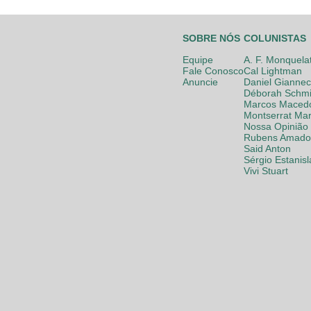
SOBRE NÓS
COLUNISTAS
Equipe
A. F. Monquela
Fale Conosco
Cal Lightman
Anuncie
Daniel Giannec
Déborah Schmi
Marcos Maced
Montserrat Mar
Nossa Opinião
Rubens Amador
Said Anton
Sérgio Estanis
Vivi Stuart