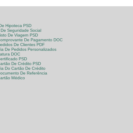
 De Hipoteca PSD
De Seguridade Social
Visto De Viagem PSD
Comprovante De Pagamento DOC
Pedidos De Clientes PDF
fia De Pedidos Personalizados
Fatura DOC
ertificado PSD
Cartão De Crédito PSD
fia Do Cartão De Crédito
Documento De Referência
Cartão Médico