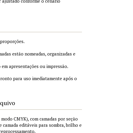
r ajustado conforme o cenário
 proporções.
adas estão nomeadas, organizadas e
 em apresentações ou impressão.
ronto para uso imediatamente após o
rquivo
I, modo CMYK), com camadas por seção
 de camada editáveis para sombra, brilho e
 reprocessamento.