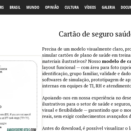
RS
BRASIL
MUNDO
OPINIÃO
CULTURA
VÍDEOS
GALERIA
DOCU
Cartão de seguro saú
Precisa de um modelo visualmente claro, pro
simular cartões de plano de saúde em trein
materiais ilustrativos? Nosso
modelo de ca
layout funcional — com área para foto (opci
identificação, grupo familiar, validade e da
softwares de simulação, prototipagem de ap
internas em equipes de TI, RH e atendimento
Apoiando-nos em nossa experiência no des
ilustrativos para o setor de saúde e seguros,
visual e flexibilidade — garantindo que o m
reais, sem exigir conhecimentos avançados d
Antes do download, é possível visualizar o 