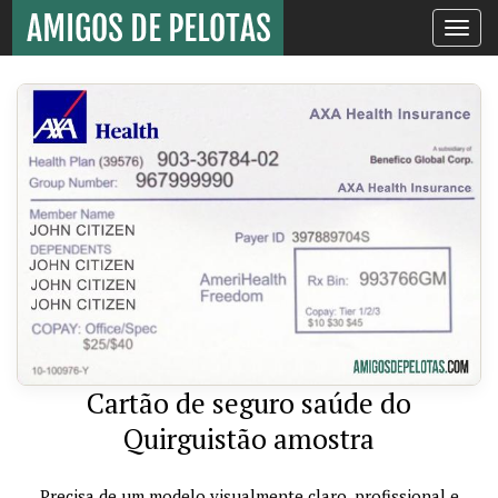
Toggle
navigati
Cartão de seguro saúde do
Quirguistão amostra
Precisa de um modelo visualmente claro, profissional e