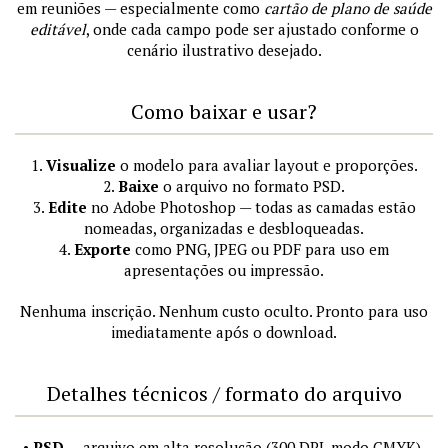
em reuniões — especialmente como
cartão de plano de saúde
editável
, onde cada campo pode ser ajustado conforme o
cenário ilustrativo desejado.
Como baixar e usar?
1.
Visualize
o modelo para avaliar layout e proporções.
2.
Baixe
o arquivo no formato PSD.
3.
Edite
no Adobe Photoshop — todas as camadas estão
nomeadas, organizadas e desbloqueadas.
4.
Exporte
como PNG, JPEG ou PDF para uso em
apresentações ou impressão.
Nenhuma inscrição. Nenhum custo oculto. Pronto para uso
imediatamente após o download.
Detalhes técnicos / formato do arquivo
•
PSD
— arquivo em alta resolução (300 DPI, modo CMYK),