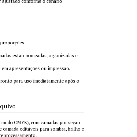
r ajustado conforme o cenário
 proporções.
adas estão nomeadas, organizadas e
 em apresentações ou impressão.
ronto para uso imediatamente após o
rquivo
I, modo CMYK), com camadas por seção
 de camada editáveis para sombra, brilho e
 reprocessamento.