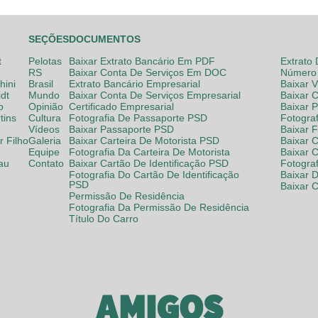
SEÇÕES
DOCUMENTOS
t
Pelotas
Baixar Extrato Bancário Em PDF
Extrato
RS
Baixar Conta De Serviços Em DOC
Número 
hini
Brasil
Extrato Bancário Empresarial
Baixar 
dt
Mundo
Baixar Conta De Serviços Empresarial
Baixar 
o
Opinião
Certificado Empresarial
Baixar 
tins
Cultura
Fotografia De Passaporte PSD
Fotogra
Vídeos
Baixar Passaporte PSD
Baixar 
 Filho
Galeria
Baixar Carteira De Motorista PSD
Baixar C
Equipe
Fotografia Da Carteira De Motorista
Baixar 
lau
Contato
Baixar Cartão De Identificação PSD
Fotogra
Fotografia Do Cartão De Identificação
Baixar 
PSD
Baixar 
Permissão De Residência
Fotografia Da Permissão De Residência
Título Do Carro