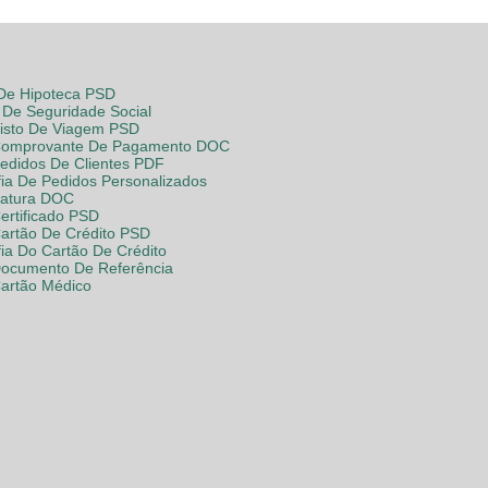
 De Hipoteca PSD
De Seguridade Social
Visto De Viagem PSD
Comprovante De Pagamento DOC
Pedidos De Clientes PDF
fia De Pedidos Personalizados
Fatura DOC
ertificado PSD
Cartão De Crédito PSD
fia Do Cartão De Crédito
Documento De Referência
Cartão Médico