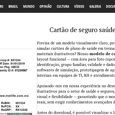
RS
BRASIL
MUNDO
OPINIÃO
CULTURA
VÍDEOS
GALERIA
DOCU
Cartão de seguro saúd
Precisa de um modelo visualmente claro, pro
simular cartões de plano de saúde em trein
materiais ilustrativos? Nosso
modelo de ca
layout funcional — com área para foto (opci
identificação, grupo familiar, validade e da
softwares de simulação, prototipagem de ap
internas em equipes de TI, RH e atendimento
Apoiando-nos em nossa experiência no des
ilustrativos para o setor de saúde e seguros,
visual e flexibilidade — garantindo que o m
reais, sem exigir conhecimentos avançados d
Antes do download, é possível visualizar o 