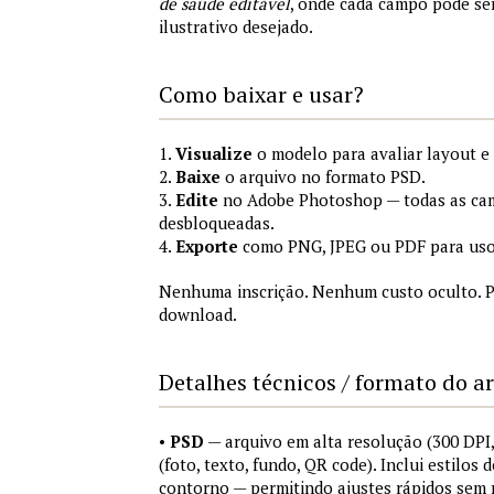
de saúde editável
, onde cada campo pode se
ilustrativo desejado.
Como baixar e usar?
1.
Visualize
o modelo para avaliar layout e
2.
Baixe
o arquivo no formato PSD.
3.
Edite
no Adobe Photoshop — todas as cam
desbloqueadas.
4.
Exporte
como PNG, JPEG ou PDF para uso
Nenhuma inscrição. Nenhum custo oculto. P
download.
Detalhes técnicos / formato do a
•
PSD
— arquivo em alta resolução (300 DP
(foto, texto, fundo, QR code). Inclui estilos
contorno — permitindo ajustes rápidos sem