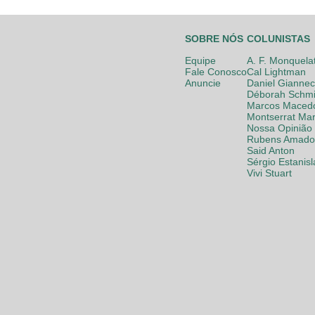
SOBRE NÓS
COLUNISTAS
Equipe
A. F. Monquela
Fale Conosco
Cal Lightman
Anuncie
Daniel Giannec
Déborah Schmi
Marcos Maced
Montserrat Mar
Nossa Opinião
Rubens Amador
Said Anton
Sérgio Estanis
Vivi Stuart