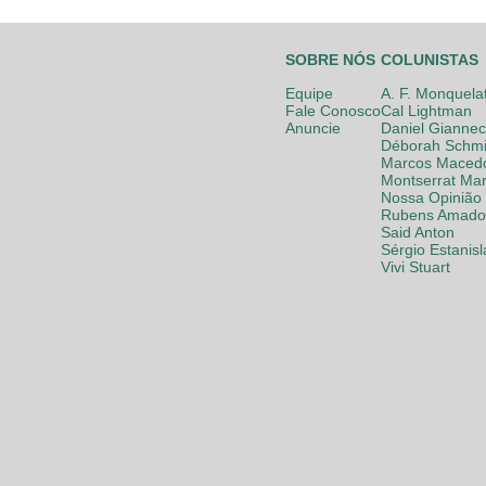
SOBRE NÓS
COLUNISTAS
Equipe
A. F. Monquela
Fale Conosco
Cal Lightman
Anuncie
Daniel Giannec
Déborah Schmi
Marcos Maced
Montserrat Mar
Nossa Opinião
Rubens Amador
Said Anton
Sérgio Estanis
Vivi Stuart