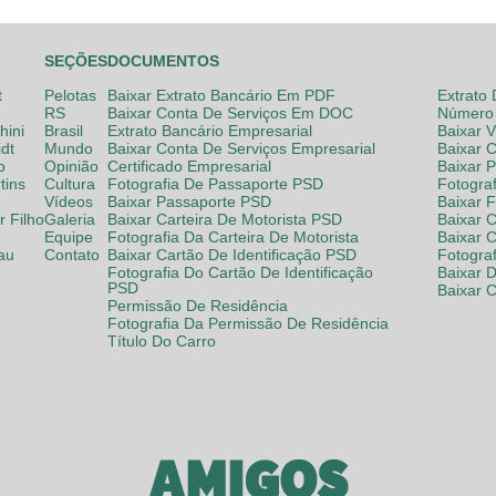
SEÇÕES
DOCUMENTOS
t
Pelotas
Baixar Extrato Bancário Em PDF
Extrato
RS
Baixar Conta De Serviços Em DOC
Número 
hini
Brasil
Extrato Bancário Empresarial
Baixar 
dt
Mundo
Baixar Conta De Serviços Empresarial
Baixar 
o
Opinião
Certificado Empresarial
Baixar 
tins
Cultura
Fotografia De Passaporte PSD
Fotogra
Vídeos
Baixar Passaporte PSD
Baixar 
 Filho
Galeria
Baixar Carteira De Motorista PSD
Baixar C
Equipe
Fotografia Da Carteira De Motorista
Baixar 
lau
Contato
Baixar Cartão De Identificação PSD
Fotogra
Fotografia Do Cartão De Identificação
Baixar 
PSD
Baixar 
Permissão De Residência
Fotografia Da Permissão De Residência
Título Do Carro