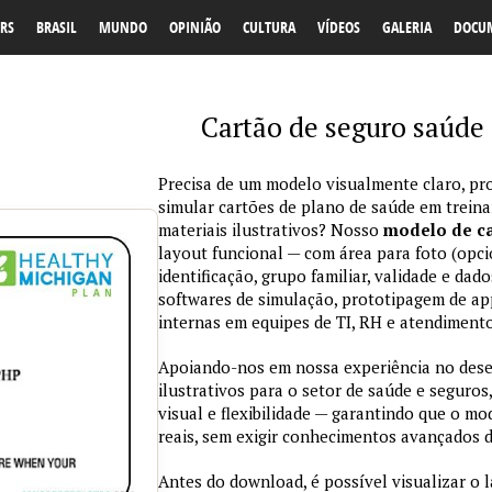
RS
BRASIL
MUNDO
OPINIÃO
CULTURA
VÍDEOS
GALERIA
DOCU
Cartão de seguro saúde
Precisa de um modelo visualmente claro, pro
simular cartões de plano de saúde em trein
materiais ilustrativos? Nosso
modelo de ca
layout funcional — com área para foto (opci
identificação, grupo familiar, validade e da
softwares de simulação, prototipagem de ap
internas em equipes de TI, RH e atendimento
Apoiando-nos em nossa experiência no des
ilustrativos para o setor de saúde e seguros,
visual e flexibilidade — garantindo que o m
reais, sem exigir conhecimentos avançados d
Antes do download, é possível visualizar o 