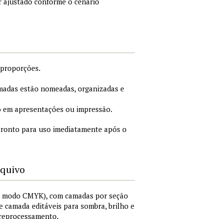
r ajustado conforme o cenário
 proporções.
adas estão nomeadas, organizadas e
 em apresentações ou impressão.
ronto para uso imediatamente após o
rquivo
I, modo CMYK), com camadas por seção
 de camada editáveis para sombra, brilho e
 reprocessamento.