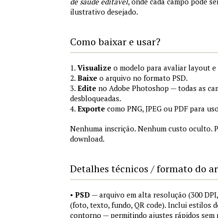
de saúde editável
, onde cada campo pode se
ilustrativo desejado.
Como baixar e usar?
1.
Visualize
o modelo para avaliar layout e
2.
Baixe
o arquivo no formato PSD.
3.
Edite
no Adobe Photoshop — todas as cam
desbloqueadas.
4.
Exporte
como PNG, JPEG ou PDF para uso
Nenhuma inscrição. Nenhum custo oculto. P
download.
Detalhes técnicos / formato do a
•
PSD
— arquivo em alta resolução (300 DP
(foto, texto, fundo, QR code). Inclui estilos
contorno — permitindo ajustes rápidos sem