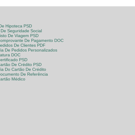
 De Hipoteca PSD
De Seguridade Social
Visto De Viagem PSD
Comprovante De Pagamento DOC
Pedidos De Clientes PDF
fia De Pedidos Personalizados
Fatura DOC
ertificado PSD
Cartão De Crédito PSD
fia Do Cartão De Crédito
Documento De Referência
Cartão Médico