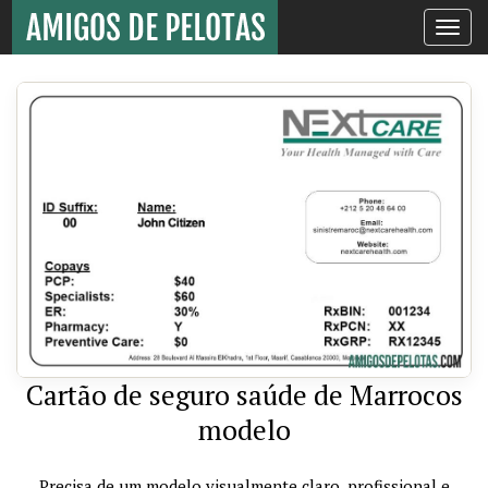
Toggle
navigati
Cartão de seguro saúde de Marrocos
modelo
Precisa de um modelo visualmente claro, profissional e