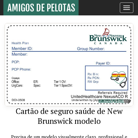
Toggle
navigati
Cartão de seguro saúde de New
Brunswick modelo
Precisa de um modelo visualmente claro, profissional e