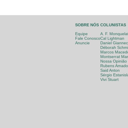
SOBRE NÓS
COLUNISTAS
Equipe
A. F. Monquela
Fale Conosco
Cal Lightman
Anuncie
Daniel Giannec
Déborah Schmi
Marcos Maced
Montserrat Mar
Nossa Opinião
Rubens Amador
Said Anton
Sérgio Estanis
Vivi Stuart