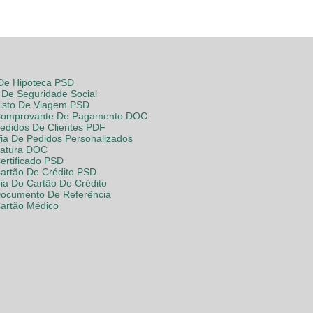
 De Hipoteca PSD
De Seguridade Social
Visto De Viagem PSD
Comprovante De Pagamento DOC
Pedidos De Clientes PDF
fia De Pedidos Personalizados
Fatura DOC
ertificado PSD
Cartão De Crédito PSD
fia Do Cartão De Crédito
Documento De Referência
Cartão Médico