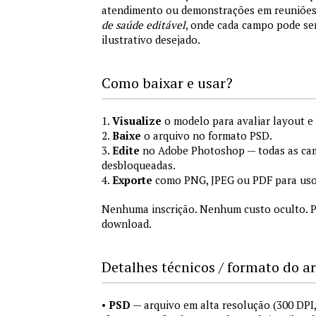
atendimento ou demonstrações em reuniõe
de saúde editável
, onde cada campo pode se
ilustrativo desejado.
Como baixar e usar?
1.
Visualize
o modelo para avaliar layout e
2.
Baixe
o arquivo no formato PSD.
3.
Edite
no Adobe Photoshop — todas as cam
desbloqueadas.
4.
Exporte
como PNG, JPEG ou PDF para uso
Nenhuma inscrição. Nenhum custo oculto. P
download.
Detalhes técnicos / formato do a
•
PSD
— arquivo em alta resolução (300 DP