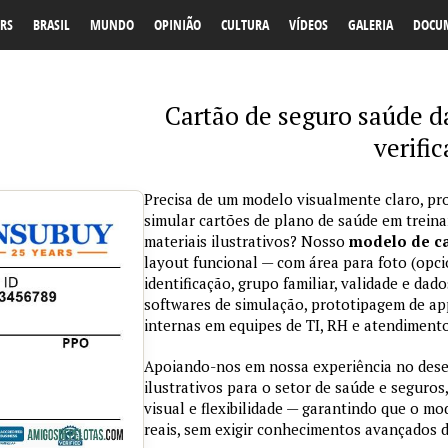
RS
BRASIL
MUNDO
OPINIÃO
CULTURA
VÍDEOS
GALERIA
DOCU
Cartão de seguro saúde d
verifi
Precisa de um modelo visualmente claro, pro
simular cartões de plano de saúde em trein
materiais ilustrativos? Nosso
modelo de ca
layout funcional — com área para foto (opci
identificação, grupo familiar, validade e da
softwares de simulação, prototipagem de ap
internas em equipes de TI, RH e atendimento
Apoiando-nos em nossa experiência no des
ilustrativos para o setor de saúde e seguros,
visual e flexibilidade — garantindo que o m
reais, sem exigir conhecimentos avançados d