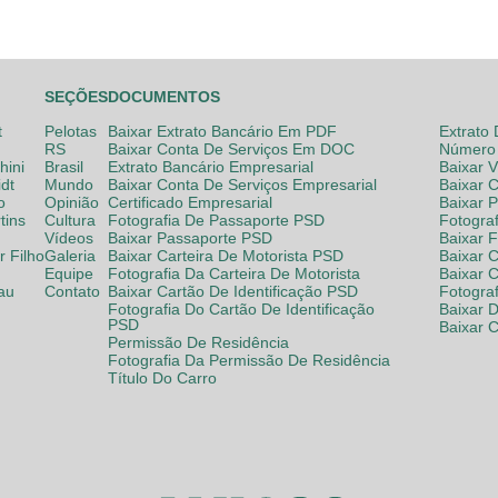
SEÇÕES
DOCUMENTOS
t
Pelotas
Baixar Extrato Bancário Em PDF
Extrato
RS
Baixar Conta De Serviços Em DOC
Número 
hini
Brasil
Extrato Bancário Empresarial
Baixar 
dt
Mundo
Baixar Conta De Serviços Empresarial
Baixar 
o
Opinião
Certificado Empresarial
Baixar 
tins
Cultura
Fotografia De Passaporte PSD
Fotogra
Vídeos
Baixar Passaporte PSD
Baixar 
 Filho
Galeria
Baixar Carteira De Motorista PSD
Baixar C
Equipe
Fotografia Da Carteira De Motorista
Baixar 
lau
Contato
Baixar Cartão De Identificação PSD
Fotogra
Fotografia Do Cartão De Identificação
Baixar 
PSD
Baixar 
Permissão De Residência
Fotografia Da Permissão De Residência
Título Do Carro