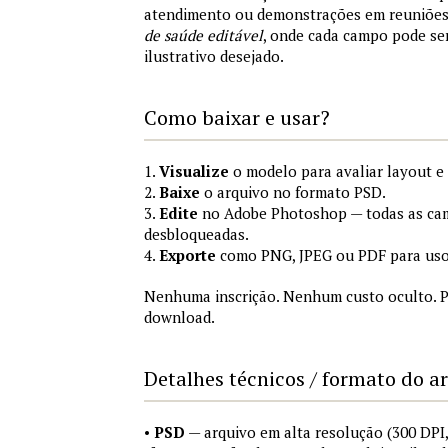
atendimento ou demonstrações em reuniõe
de saúde editável
, onde cada campo pode se
ilustrativo desejado.
Como baixar e usar?
1.
Visualize
o modelo para avaliar layout e
2.
Baixe
o arquivo no formato PSD.
3.
Edite
no Adobe Photoshop — todas as cam
desbloqueadas.
4.
Exporte
como PNG, JPEG ou PDF para uso
Nenhuma inscrição. Nenhum custo oculto. P
download.
Detalhes técnicos / formato do a
•
PSD
— arquivo em alta resolução (300 DP