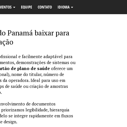
MENTOS
EQUIPE
CONTATO
IDIOMA
do Panamá baixar para
cação
fissional e facilmente adaptável para
amentos, demonstrações de sistemas ou
rtão de plano de saúde
oferece um
onal), nome do titular, número de
dos da operadora. Ideal para uso em
ps de saúde ou criação de amostras
.
envolvimento de documentos
 priorizamos legibilidade, hierarquia
odelo se integre rapidamente em fluxos
e design.