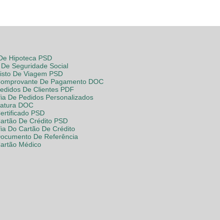
 De Hipoteca PSD
De Seguridade Social
Visto De Viagem PSD
Comprovante De Pagamento DOC
Pedidos De Clientes PDF
fia De Pedidos Personalizados
Fatura DOC
ertificado PSD
Cartão De Crédito PSD
fia Do Cartão De Crédito
Documento De Referência
Cartão Médico