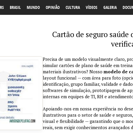
RS
BRASIL
MUNDO
OPINIÃO
CULTURA
VÍDEOS
GALERIA
DOCU
Cartão de seguro saúde 
verifi
Precisa de um modelo visualmente claro, pro
simular cartões de plano de saúde em trein
materiais ilustrativos? Nosso
modelo de ca
layout funcional — com área para foto (opci
identificação, grupo familiar, validade e da
softwares de simulação, prototipagem de ap
internas em equipes de TI, RH e atendimento
Apoiando-nos em nossa experiência no des
ilustrativos para o setor de saúde e seguros,
visual e flexibilidade — garantindo que o m
reais, sem exigir conhecimentos avançados d