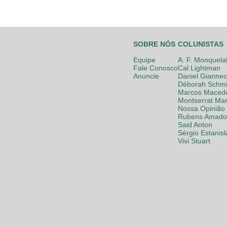
SOBRE NÓS
COLUNISTAS
Equipe
A. F. Monquela
Fale Conosco
Cal Lightman
Anuncie
Daniel Giannec
Déborah Schmi
Marcos Maced
Montserrat Mar
Nossa Opinião
Rubens Amador
Said Anton
Sérgio Estanis
Vivi Stuart