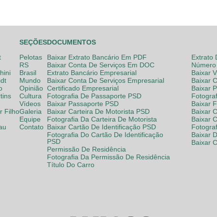
SEÇÕES
DOCUMENTOS
t
Pelotas
Baixar Extrato Bancário Em PDF
Extrato
RS
Baixar Conta De Serviços Em DOC
Número 
hini
Brasil
Extrato Bancário Empresarial
Baixar 
dt
Mundo
Baixar Conta De Serviços Empresarial
Baixar 
o
Opinião
Certificado Empresarial
Baixar 
tins
Cultura
Fotografia De Passaporte PSD
Fotogra
Vídeos
Baixar Passaporte PSD
Baixar 
 Filho
Galeria
Baixar Carteira De Motorista PSD
Baixar C
Equipe
Fotografia Da Carteira De Motorista
Baixar 
lau
Contato
Baixar Cartão De Identificação PSD
Fotogra
Fotografia Do Cartão De Identificação
Baixar 
PSD
Baixar 
Permissão De Residência
Fotografia Da Permissão De Residência
Título Do Carro