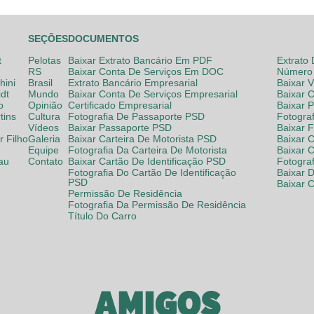
SEÇÕES
DOCUMENTOS
t
Pelotas
Baixar Extrato Bancário Em PDF
Extrato
RS
Baixar Conta De Serviços Em DOC
Número 
hini
Brasil
Extrato Bancário Empresarial
Baixar 
dt
Mundo
Baixar Conta De Serviços Empresarial
Baixar 
o
Opinião
Certificado Empresarial
Baixar 
tins
Cultura
Fotografia De Passaporte PSD
Fotogra
Vídeos
Baixar Passaporte PSD
Baixar 
 Filho
Galeria
Baixar Carteira De Motorista PSD
Baixar C
Equipe
Fotografia Da Carteira De Motorista
Baixar 
lau
Contato
Baixar Cartão De Identificação PSD
Fotogra
Fotografia Do Cartão De Identificação
Baixar 
PSD
Baixar 
Permissão De Residência
Fotografia Da Permissão De Residência
Título Do Carro