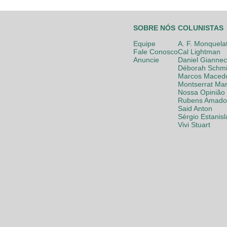
SOBRE NÓS
COLUNISTAS
Equipe
A. F. Monquela
Fale Conosco
Cal Lightman
Anuncie
Daniel Giannec
Déborah Schmi
Marcos Maced
Montserrat Mar
Nossa Opinião
Rubens Amador
Said Anton
Sérgio Estanis
Vivi Stuart