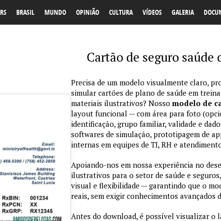
RS
BRASIL
MUNDO
OPINIÃO
CULTURA
VÍDEOS
GALERIA
DOCU
Cartão de seguro saúde 
Precisa de um modelo visualmente claro, pro
simular cartões de plano de saúde em trein
materiais ilustrativos? Nosso
modelo de ca
layout funcional — com área para foto (opci
identificação, grupo familiar, validade e da
softwares de simulação, prototipagem de ap
internas em equipes de TI, RH e atendimento
Apoiando-nos em nossa experiência no des
ilustrativos para o setor de saúde e seguros,
visual e flexibilidade — garantindo que o m
reais, sem exigir conhecimentos avançados d
Antes do download, é possível visualizar o 