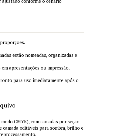
r ajustado conforme o cenário
 proporções.
adas estão nomeadas, organizadas e
 em apresentações ou impressão.
ronto para uso imediatamente após o
rquivo
I, modo CMYK), com camadas por seção
 de camada editáveis para sombra, brilho e
 reprocessamento.