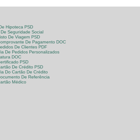
 De Hipoteca PSD
De Seguridade Social
Visto De Viagem PSD
Comprovante De Pagamento DOC
Pedidos De Clientes PDF
fia De Pedidos Personalizados
Fatura DOC
ertificado PSD
Cartão De Crédito PSD
fia Do Cartão De Crédito
Documento De Referência
Cartão Médico